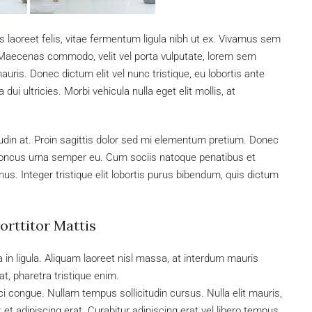
s laoreet felis, vitae fermentum ligula nibh ut ex. Vivamus sem
. Maecenas commodo, velit vel porta vulputate, lorem sem
uris. Donec dictum elit vel nunc tristique, eu lobortis ante
dui ultricies. Morbi vehicula nulla eget elit mollis, at
tudin at. Proin sagittis dolor sed mi elementum pretium. Donec
rhoncus urna semper eu. Cum sociis natoque penatibus et
us. Integer tristique elit lobortis purus bibendum, quis dictum
orttitor Mattis
 in ligula. Aliquam laoreet nisl massa, at interdum mauris
 at, pharetra tristique enim.
rci congue. Nullam tempus sollicitudin cursus. Nulla elit mauris,
 et adipiscing erat. Curabitur adipiscing erat vel libero tempus