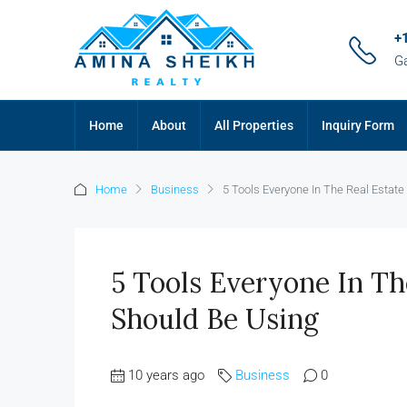
+
G
Home
About
All Properties
Inquiry Form
Home
Business
5 Tools Everyone In The Real Estate
5 Tools Everyone In Th
Should Be Using
10 years ago
Business
0