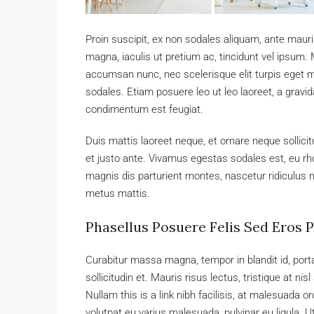
Proin suscipit, ex non sodales aliquam, ante mauri
magna, iaculis ut pretium ac, tincidunt vel ipsum
accumsan nunc, nec scelerisque elit turpis eget ma
sodales. Etiam posuere leo ut leo laoreet, a gravida 
condimentum est feugiat.
Duis mattis laoreet neque, et ornare neque sollici
et justo ante. Vivamus egestas sodales est, eu 
magnis dis parturient montes, nascetur ridiculus m
metus mattis.
Phasellus Posuere Felis Sed Eros P
Curabitur massa magna, tempor in blandit id, porta
sollicitudin et. Mauris risus lectus, tristique at nisl
Nullam this is a link nibh facilisis, at malesuada o
volutpat eu varius malesuada, pulvinar eu ligula. Ut