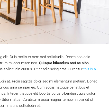
 elit. Duis mollis et sem sed sollicitudin. Donec non odio
s rutrum mi accumsan nec.
Quisque bibendum orci ac nibh
sollicitudin cursus. Ut et adipiscing erat. Curabitur
this is a
tudin at. Proin sagittis dolor sed mi elementum pretium. Donec
rhoncus urna semper eu. Cum sociis natoque penatibus et
us. Integer tristique elit lobortis purus bibendum, quis dictum
ttitor mattis. Curabitur massa magna, tempor in blandit id,
rdum mauris sollicitudin et.