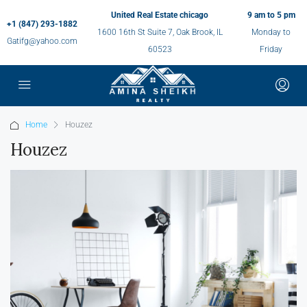
United Real Estate chicago
9 am to 5 pm
+1 (847) 293-1882
1600 16th St Suite 7, Oak Brook, IL
Monday to
Gatifg@yahoo.com
60523
Friday
Home
Houzez
Houzez