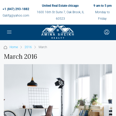
United Real Estate chicago
9 am to 5 pm
+1 (847) 293-1882
1600 16th St Suite 7, Oak Brook, IL
Monday to
Gatifg@yahoo.com
60523
Friday
Home
2016
March
March 2016