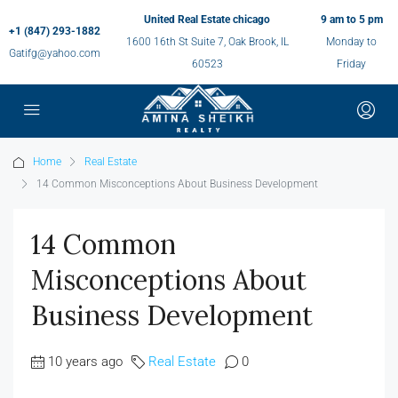
United Real Estate chicago
9 am to 5 pm
+1 (847) 293-1882
1600 16th St Suite 7, Oak Brook, IL
Monday to
Gatifg@yahoo.com
60523
Friday
Home
Real Estate
14 Common Misconceptions About Business Development
14 Common
Misconceptions About
Business Development
10 years ago
Real Estate
0